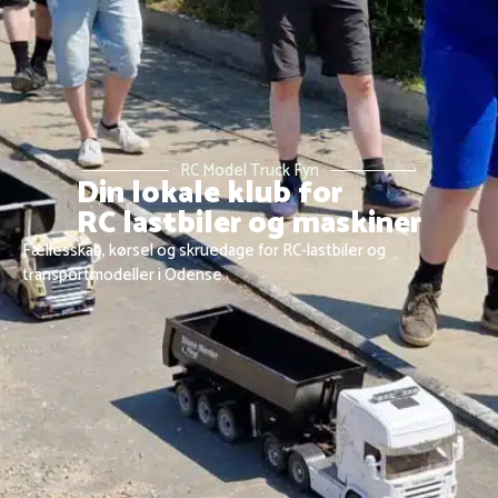
RC Model Truck Fyn
Din lokale klub for
RC lastbiler og maskiner
Fællesskab, kørsel og skruedage for RC-lastbiler og
transportmodeller i Odense.